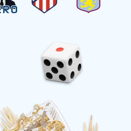
关键策略。
护体系