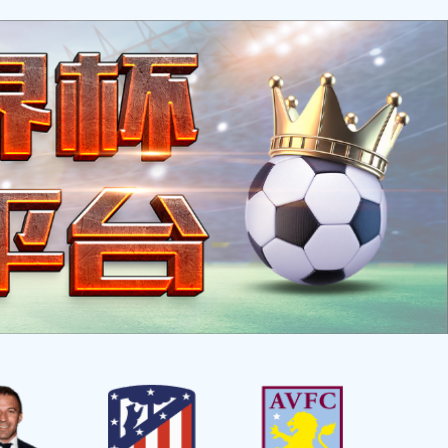
头条
备信息、使用记录等）以提