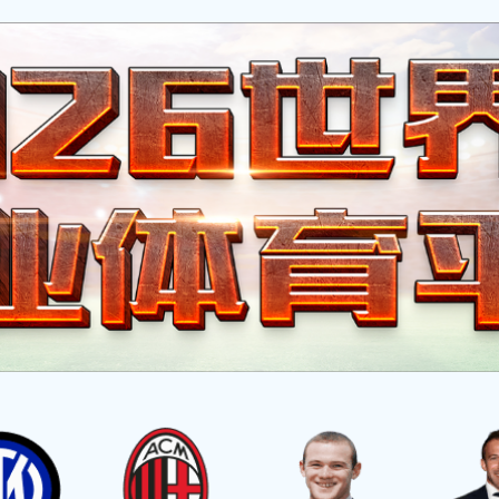
下载App
公司简介
体育
隐私政策
的个人信息？
在提供赛事服务过程中会依据权限收集基础资料（如手机号、设
什么？
售吗？