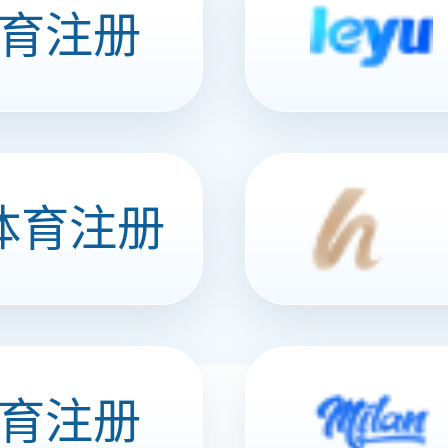
通信加密协议
全站部署TLS协议，
密性。
行为审计机制
记录关键行为轨迹，搭
实时异常拦截
系统对异常请求进行即
扰。
版本更新记录