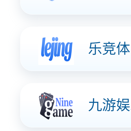
点
v6.3.0 · 发布于 2025年10月
新增跨设备同步机制，收藏与偏好可随账号迁
推荐系统升级，结合用户习惯提供个性化赛事
新增教学视频栏目，涵盖常见赛制与操作流程
修复部分小屏机型按钮显示异常问题。
v6.2.0 · 发布于 2025年8月