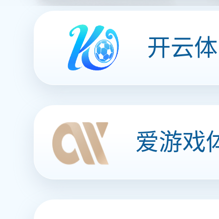
响应速度
0.18s
平均页面加载