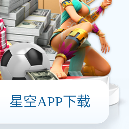
效率与数据稳定性。