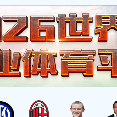
下载App
公司简介
体育
· 权威体育数
提供包括NBA、英超、欧洲
用户信赖。